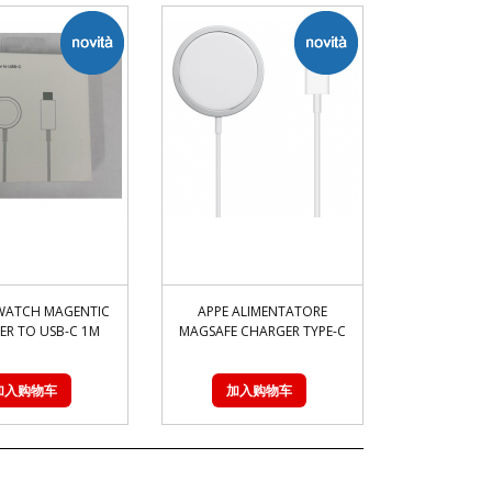
 WATCH MAGENTIC
APPE ALIMENTATORE
ER TO USB-C 1M
MAGSAFE CHARGER TYPE-C
加入购物车
加入购物车