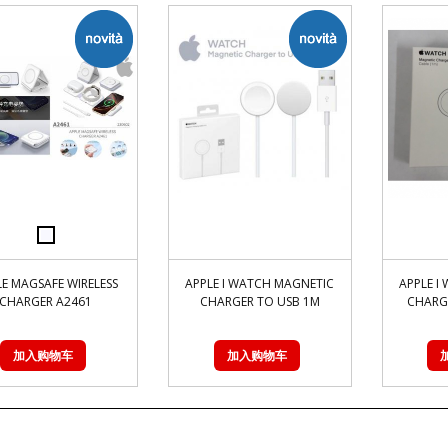
LE MAGSAFE WIRELESS
APPLE I WATCH MAGNETIC
APPLE I
CHARGER A2461
CHARGER TO USB 1M
CHARG
加入购物车
加入购物车