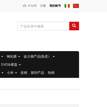
(0) - € 0,00
注册
我的账号
壳
钢化膜
金士顿产品(热卖）
DVD&硬盘
机
小米
促销
新到产品
热销