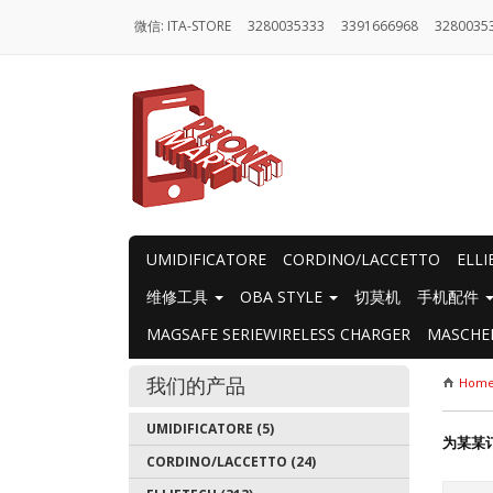
PHONE
微信: ITA-STORE
3280035333
3391666968
3280035
MART.IT
主
-
类
电
别
子
表
设
UMIDIFICATORE
CORDINO/LACCETTO
ELL
备
维修工具
OBA STYLE
切莫机
手机配件
和
MAGSAFE SERIEWIRELESS CHARGER
MASCHE
配
我们的产品
Hom
件
UMIDIFICATORE (5)
为某某订
CORDINO/LACCETTO (24)