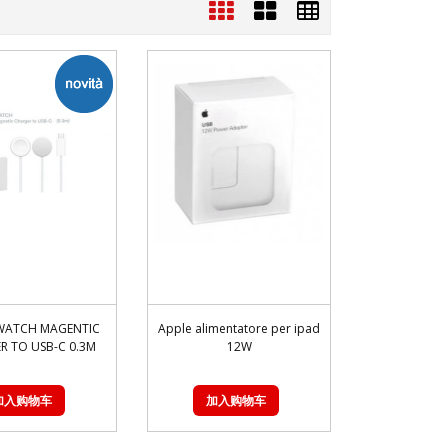
 WATCH MAGENTIC
Apple alimentatore per ipad
R TO USB-C 0.3M
12W
加入购物车
加入购物车